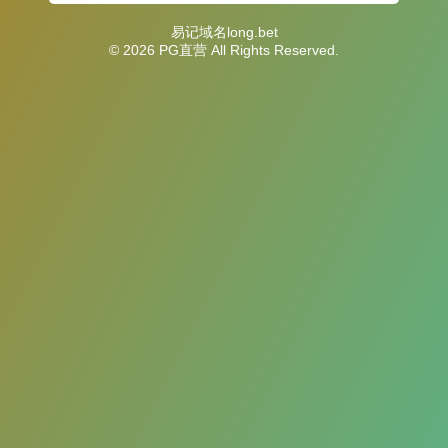
易记域名long.bet
© 2026 PG直营 All Rights Reserved.